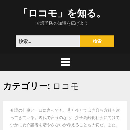
Skip
「ロコモ」を知る。
to
content
介護予防の知識を広げよう
検
索:
カテゴリー:
ロコモ
介護の仕事と一口に言っても、昔と今とでは内容も方針も違
ってきている。現代で言うのなら、少子高齢化社会に向けて
いかに要介護者を増やさないか考えることも大切だ。また、